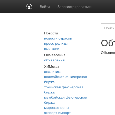
Войти
Зарегистрироваться
Новости
новости отрасли
Об
пресс-релизы
выставки
Объявле
Объявления
объявления
ХИМстат
аналитика
шанхайская фьючерсная
биржа
токийская фьючерсная
биржа
мумбайская фьючерсная
биржа
мировые цены
экспорт-импорт