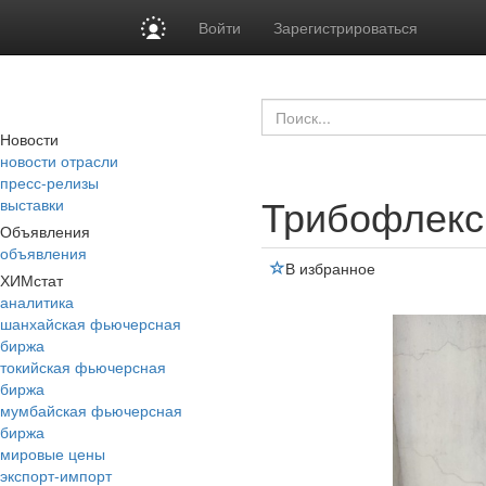
Войти
Зарегистрироваться
Новости
новости отрасли
пресс-релизы
Трибофлекс
выставки
Объявления
объявления
В избранное
ХИМстат
аналитика
шанхайская фьючерсная
биржа
токийская фьючерсная
биржа
мумбайская фьючерсная
биржа
мировые цены
экспорт-импорт