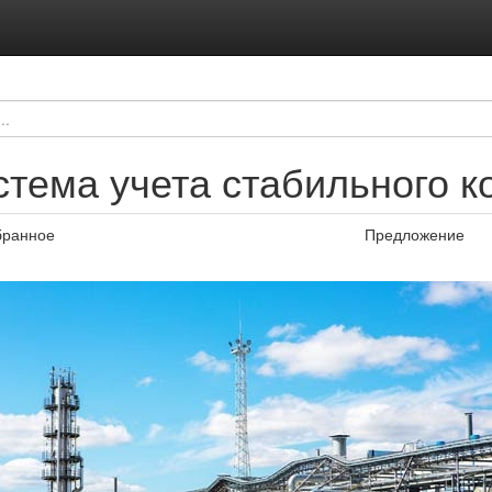
стема учета стабильного к
бранное
Предложение