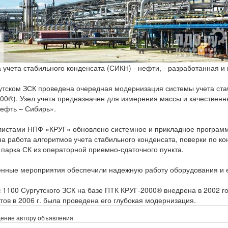
 учета стабильного конденсата (СИКН) - нефти, - разработанная 
утском ЗСК проведена очередная модернизация системы учета ста
00®). Узел учета предназначен для измерения массы и качественн
ефть – Сибирь».
истами НПФ «КРУГ» обновлено системное и прикладное программ
а работа алгоритмов учета стабильного конденсата, поверки по к
 парка СК из операторной приемно-сдаточного пункта.
нные мероприятия обеспечили надежную работу оборудования и е
1100 Сургутского ЗСК на базе ПТК КРУГ-2000® внедрена в 2002 го
тов в 2006 г. была проведена его глубокая модернизация.
ение автору объявления