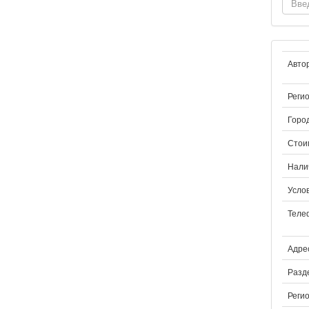
Авто
Регио
Город
Стои
Нали
Услов
Теле
Адрес
Разд
Регио