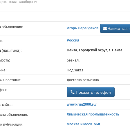
р объявления:
Игорь Серебряков
Написать авт
Россия
н:
Пенза, Городской округ, г. Пенза
 (нас. пункт):
мость:
безнал.
чие:
Под заказ
ия поставки:
Доставка возможна
фон:
Показать телефон
www.krug2000.ru/
 сайта:
Химическая промышленность
елы объявления:
Москва и Моск. обл.
н публикации: