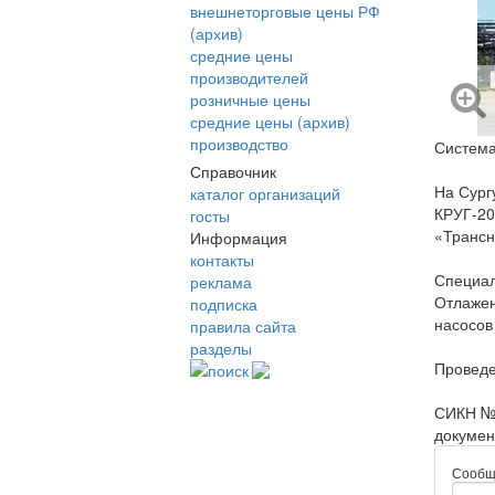
внешнеторговые цены РФ
(архив)
средние цены
производителей
розничные цены
средние цены (архив)
производство
Система
Справочник
На Сург
каталог организаций
КРУГ-20
госты
«Трансн
Информация
контакты
Специал
реклама
Отлажен
подписка
насосов
правила сайта
разделы
Проведе
поиск
СИКН № 
докумен
Сообщ