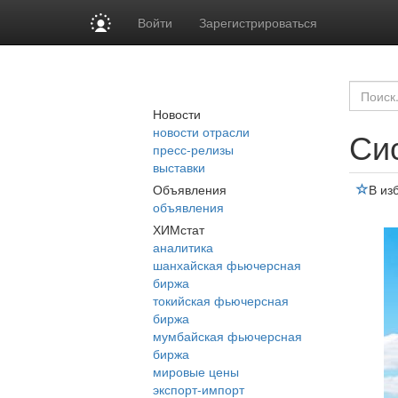
Войти
Зарегистрироваться
Новости
новости отрасли
Си
пресс-релизы
выставки
Объявления
В из
объявления
ХИМстат
аналитика
шанхайская фьючерсная
биржа
токийская фьючерсная
биржа
мумбайская фьючерсная
биржа
мировые цены
экспорт-импорт