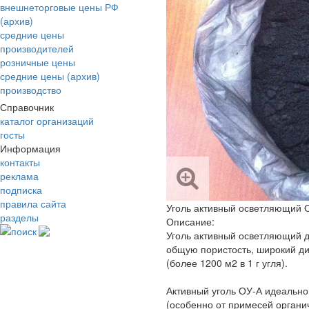
внешнеторговые цены РФ
(архив)
средние цены
производителей
розничные цены
средние цены (архив)
производство
Справочник
каталог организаций
госты
Информация
контакты
реклама
подписка
правила сайта
Уголь активный осветляющий 
разделы
Описание:
поиск
Уголь активный осветляющий 
общую пористость, широкий д
(более 1200 м2 в 1 г угля).
Активный уголь ОУ-А идеально
(особенно от примесей органи