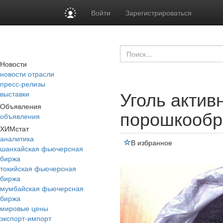
Войти
Зарегистрироваться
Новости
новости отрасли
пресс-релизы
Уголь акти
выставки
Объявления
порошкообр
объявления
ХИМстат
аналитика
В избранное
шанхайская фьючерсная
биржа
токийская фьючерсная
биржа
мумбайская фьючерсная
биржа
мировые цены
экспорт-импорт