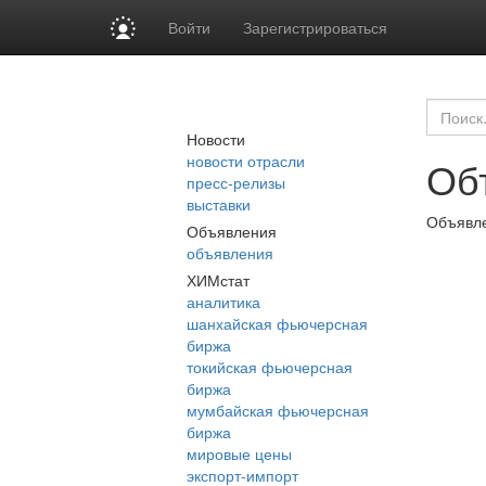
Войти
Зарегистрироваться
Новости
новости отрасли
Об
пресс-релизы
выставки
Объявле
Объявления
объявления
ХИМстат
аналитика
шанхайская фьючерсная
биржа
токийская фьючерсная
биржа
мумбайская фьючерсная
биржа
мировые цены
экспорт-импорт