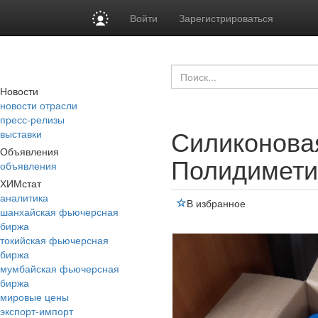
Войти
Зарегистрироваться
Новости
новости отрасли
пресс-релизы
Силиконова
выставки
Объявления
Полидимети
объявления
ХИМстат
аналитика
В избранное
шанхайская фьючерсная
биржа
токийская фьючерсная
биржа
мумбайская фьючерсная
биржа
мировые цены
экспорт-импорт