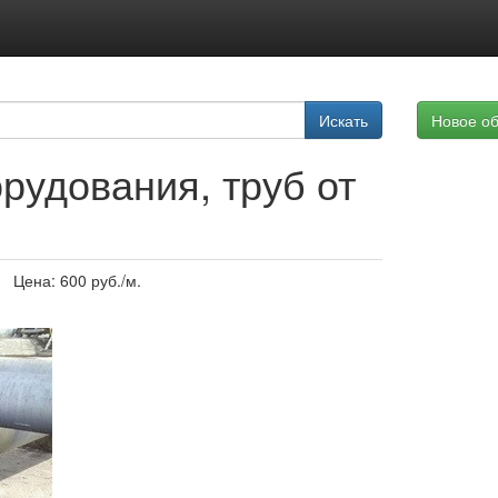
Подписка на услуги
Искать
Новое о
Реклама на сайте
рудования, труб от
Цена:
600
руб./м.