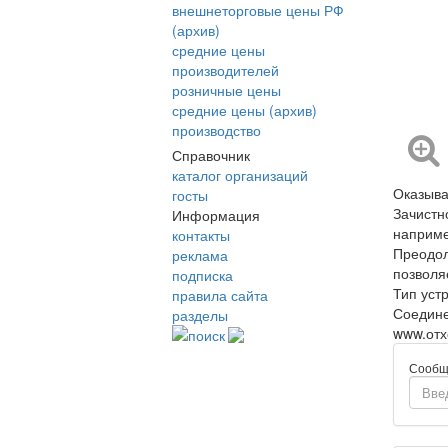
внешнеторговые цены РФ
(архив)
средние цены
производителей
розничные цены
средние цены (архив)
производство
Справочник
каталог организаций
Оказыва
госты
Зачистн
Информация
наприме
контакты
Преодол
реклама
позволя
подписка
Тип уст
правила сайта
Соедине
разделы
www.от
поиск
Сообщ