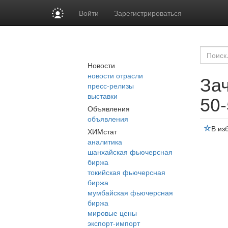
Войти
Зарегистрироваться
Новости
новости отрасли
Зач
пресс-релизы
выставки
50
Объявления
объявления
В из
ХИМстат
аналитика
шанхайская фьючерсная
биржа
токийская фьючерсная
биржа
мумбайская фьючерсная
биржа
мировые цены
экспорт-импорт