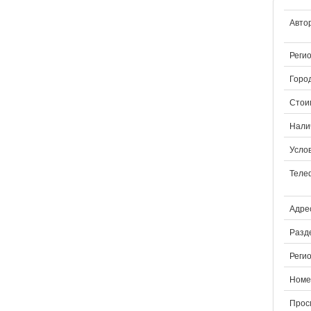
Авто
Регио
Город
Стои
Нали
Услов
Теле
Адрес
Разд
Регио
Номе
Прос