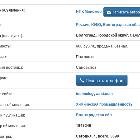
р объявления:
НПК Мономер
Написать автор
Россия
,
ЮФО
,
Волгоградская обл.
н:
Волгоград, Городской округ, г. Во
 (нас. пункт):
мость:
600 руб./м., продажа, безнал.
чие:
Под заказ
ия поставки:
Самовывоз
фон:
Показать телефон
technologywast.com
 сайта:
Химическая промышленность
елы объявления:
Волгоградская обл.
н публикации:
1848246
р объявления:
Сегодня: 1, всего: 5699
мотры: