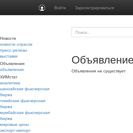
Войти
Зарегистрироваться
Новости
новости отрасли
пресс-релизы
Объявление
выставки
Объявления
объявления
Объявления не существует
ХИМстат
аналитика
шанхайская фьючерсная
биржа
токийская фьючерсная
биржа
мумбайская фьючерсная
биржа
мировые цены
экспорт-импорт