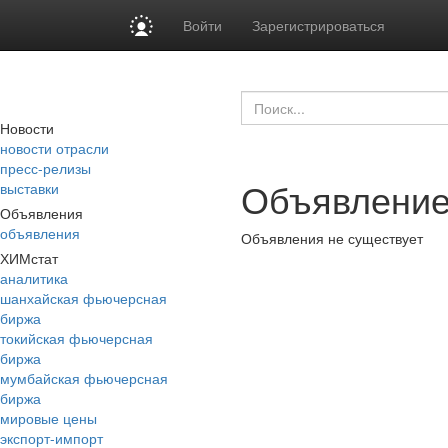
Войти
Зарегистрироваться
Новости
новости отрасли
пресс-релизы
Объявление
выставки
Объявления
объявления
Объявления не существует
ХИМстат
аналитика
шанхайская фьючерсная
биржа
токийская фьючерсная
биржа
мумбайская фьючерсная
биржа
мировые цены
экспорт-импорт