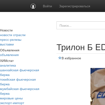
Войти
Зарегистрироваться
Новости
новости отрасли
пресс-релизы
Трилон Б E
выставки
Объявления
объявления
В избранное
ХИМстат
аналитика
шанхайская фьючерсная
биржа
токийская фьючерсная
биржа
мумбайская фьючерсная
биржа
мировые цены
экспорт-импорт