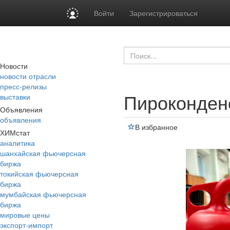
Войти
Зарегистрироваться
Новости
новости отрасли
пресс-релизы
Пироконден
выставки
Объявления
объявления
В избранное
ХИМстат
аналитика
шанхайская фьючерсная
биржа
токийская фьючерсная
биржа
мумбайская фьючерсная
биржа
мировые цены
экспорт-импорт