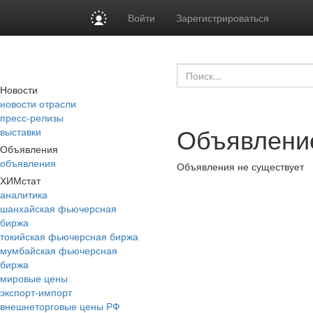
Войти
Зарегистрироваться
Новости
новости отрасли
пресс-релизы
Объявление
выставки
Объявления
объявления
Объявления не существует
ХИМстат
аналитика
шанхайская фьючерсная
биржа
токийская фьючерсная биржа
мумбайская фьючерсная
биржа
мировые цены
экспорт-импорт
внешнеторговые цены РФ