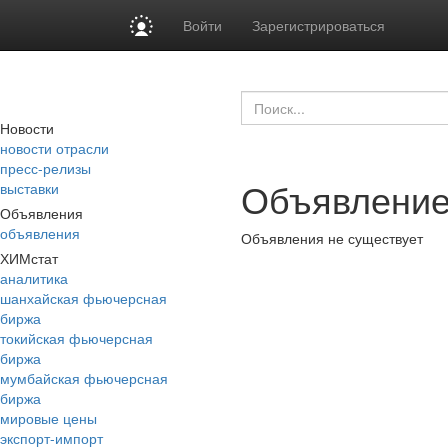
Войти
Зарегистрироваться
Новости
новости отрасли
пресс-релизы
Объявление
выставки
Объявления
объявления
Объявления не существует
ХИМстат
аналитика
шанхайская фьючерсная
биржа
токийская фьючерсная
биржа
мумбайская фьючерсная
биржа
мировые цены
экспорт-импорт