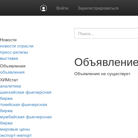
Войти
Зарегистрироваться
Новости
новости отрасли
пресс-релизы
Объявление
выставки
Объявления
объявления
Объявления не существует
ХИМстат
аналитика
шанхайская фьючерсная
биржа
токийская фьючерсная
биржа
мумбайская фьючерсная
биржа
мировые цены
экспорт-импорт