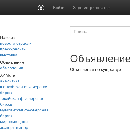
Войти
Зарегистрироваться
Новости
новости отрасли
пресс-релизы
Объявление
выставки
Объявления
объявления
Объявления не существует
ХИМстат
аналитика
шанхайская фьючерсная
биржа
токийская фьючерсная
биржа
мумбайская фьючерсная
биржа
мировые цены
экспорт-импорт