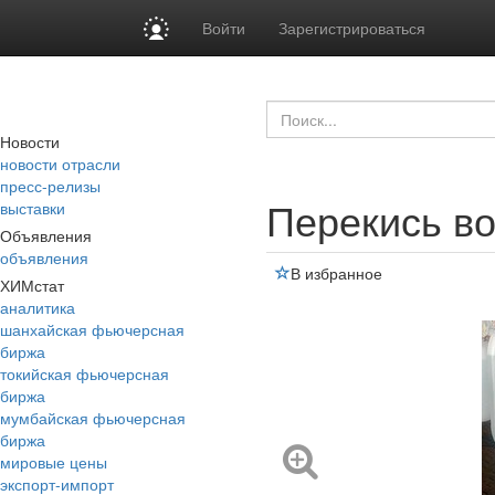
Войти
Зарегистрироваться
Новости
новости отрасли
пресс-релизы
Перекись в
выставки
Объявления
объявления
В избранное
ХИМстат
аналитика
шанхайская фьючерсная
биржа
токийская фьючерсная
биржа
мумбайская фьючерсная
биржа
мировые цены
экспорт-импорт