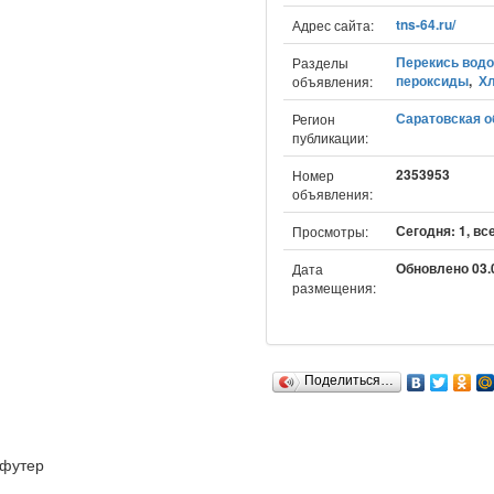
tns-64.ru/
Адрес сайта:
Перекись вод
Разделы
пероксиды
,
Х
объявления:
Саратовская о
Регион
публикации:
2353953
Номер
объявления:
Сегодня: 1, вс
Просмотры:
Обновлено 03.0
Дата
размещения:
Поделиться…
футер