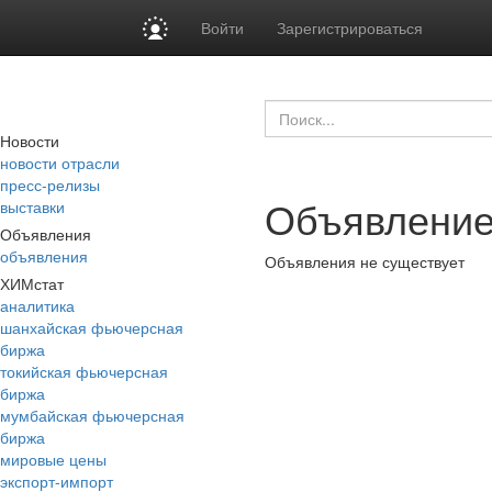
Войти
Зарегистрироваться
Новости
новости отрасли
пресс-релизы
Объявление
выставки
Объявления
объявления
Объявления не существует
ХИМстат
аналитика
шанхайская фьючерсная
биржа
токийская фьючерсная
биржа
мумбайская фьючерсная
биржа
мировые цены
экспорт-импорт