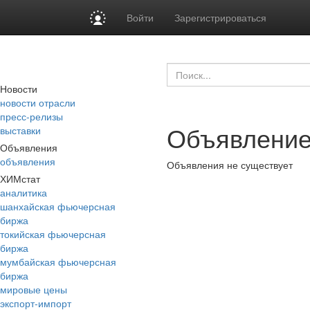
Войти
Зарегистрироваться
Новости
новости отрасли
пресс-релизы
Объявление
выставки
Объявления
объявления
Объявления не существует
ХИМстат
аналитика
шанхайская фьючерсная
биржа
токийская фьючерсная
биржа
мумбайская фьючерсная
биржа
мировые цены
экспорт-импорт