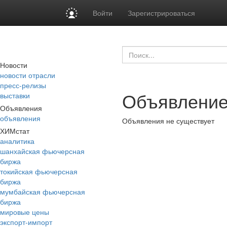
Войти
Зарегистрироваться
Новости
новости отрасли
пресс-релизы
Объявление
выставки
Объявления
объявления
Объявления не существует
ХИМстат
аналитика
шанхайская фьючерсная
биржа
токийская фьючерсная
биржа
мумбайская фьючерсная
биржа
мировые цены
экспорт-импорт