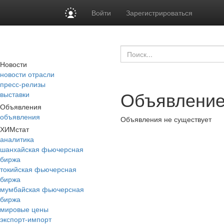
Войти
Зарегистрироваться
Новости
новости отрасли
пресс-релизы
Объявление
выставки
Объявления
объявления
Объявления не существует
ХИМстат
аналитика
шанхайская фьючерсная
биржа
токийская фьючерсная
биржа
мумбайская фьючерсная
биржа
мировые цены
экспорт-импорт