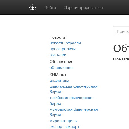
Войти
Зарегистрироваться
Новости
новости отрасли
Об
пресс-релизы
выставки
Объявле
Объявления
объявления
ХИМстат
аналитика
шанхайская фьючерсная
биржа
токийская фьючерсная
биржа
мумбайская фьючерсная
биржа
мировые цены
экспорт-импорт