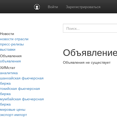
Войти
Зарегистрироваться
Новости
новости отрасли
пресс-релизы
Объявление
выставки
Объявления
объявления
Объявления не существует
ХИМстат
аналитика
шанхайская фьючерсная
биржа
токийская фьючерсная
биржа
мумбайская фьючерсная
биржа
мировые цены
экспорт-импорт