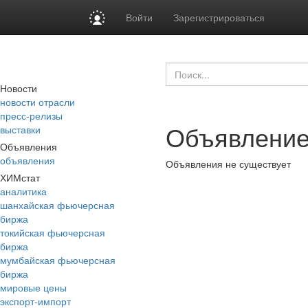
Войти
Зарегистрироваться
Новости
новости отрасли
пресс-релизы
Объявление
выставки
Объявления
объявления
Объявления не существует
ХИМстат
аналитика
шанхайская фьючерсная
биржа
токийская фьючерсная
биржа
мумбайская фьючерсная
биржа
мировые цены
экспорт-импорт