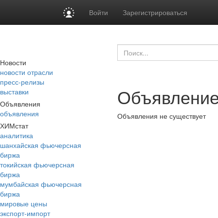
Войти
Зарегистрироваться
Новости
новости отрасли
пресс-релизы
Объявление
выставки
Объявления
объявления
Объявления не существует
ХИМстат
аналитика
шанхайская фьючерсная
биржа
токийская фьючерсная
биржа
мумбайская фьючерсная
биржа
мировые цены
экспорт-импорт