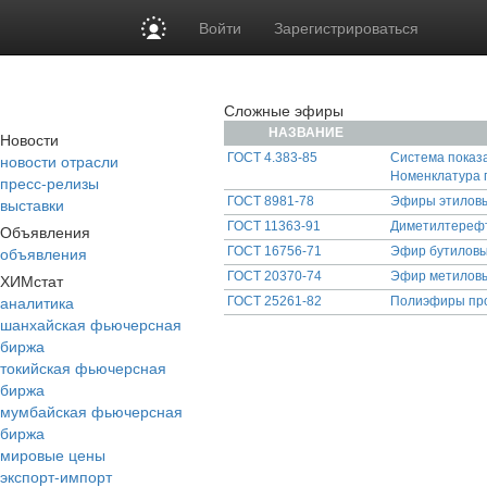
Войти
Зарегистрироваться
Сложные эфиры
НАЗВАНИЕ
Новости
новости отрасли
ГОСТ 4.383-85
Система показ
Номенклатура 
пресс-релизы
выставки
ГОСТ 8981-78
Эфиры этиловый
ГОСТ 11363-91
Диметилтерефт
Объявления
объявления
ГОСТ 16756-71
Эфир бутиловый
ГОСТ 20370-74
Эфир метиловы
ХИМстат
аналитика
ГОСТ 25261-82
Полиэфиры про
шанхайская фьючерсная
биржа
токийская фьючерсная
биржа
мумбайская фьючерсная
биржа
мировые цены
экспорт-импорт