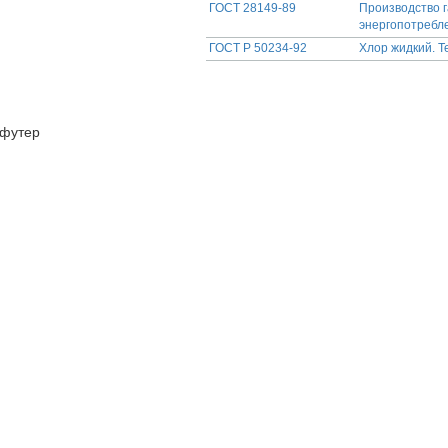
ГОСТ 28149-89
Производство г
энергопотребл
ГОСТ Р 50234-92
Хлор жидкий. Т
футер