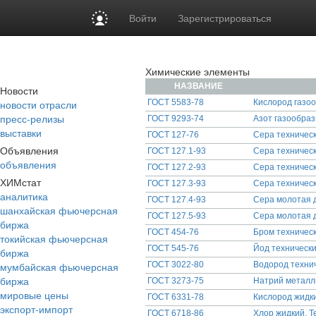
Войти
Зарегистрироваться
Химические элементы
НАЗВАНИЕ
Новости
новости отрасли
ГОСТ 5583-78
Кислород газоо
пресс-релизы
ГОСТ 9293-74
Азот газообраз
выставки
ГОСТ 127-76
Сера техническ
Объявления
ГОСТ 127.1-93
Сера техническ
объявления
ГОСТ 127.2-93
Сера техничес
ХИМстат
ГОСТ 127.3-93
Сера техническ
аналитика
ГОСТ 127.4-93
Сера молотая д
шанхайская фьючерсная
ГОСТ 127.5-93
Сера молотая д
биржа
ГОСТ 454-76
Бром техническ
токийская фьючерсная
ГОСТ 545-76
Йод технически
биржа
мумбайская фьючерсная
ГОСТ 3022-80
Водород технич
биржа
ГОСТ 3273-75
Натрий металли
мировые цены
ГОСТ 6331-78
Кислород жидки
экспорт-импорт
ГОСТ 6718-86
Хлор жидкий. Т