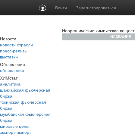
Войти
Зарегистрироваться
Неорганические химические вещест
НАЗВАНИЕ
Новости
новости отрасли
пресс-релизы
выставки
Объявления
объявления
ХИМстат
аналитика
шанхайская фьючерсная
биржа
токийская фьючерсная
биржа
мумбайская фьючерсная
биржа
мировые цены
экспорт-импорт