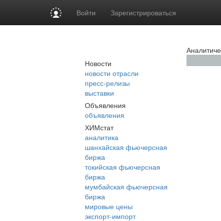
Войти
Зарегистрироваться
Аналитиче
Новости
новости отрасли
пресс-релизы
выставки
Объявления
объявления
ХИМстат
аналитика
шанхайская фьючерсная
биржа
токийская фьючерсная
биржа
мумбайская фьючерсная
биржа
мировые цены
экспорт-импорт