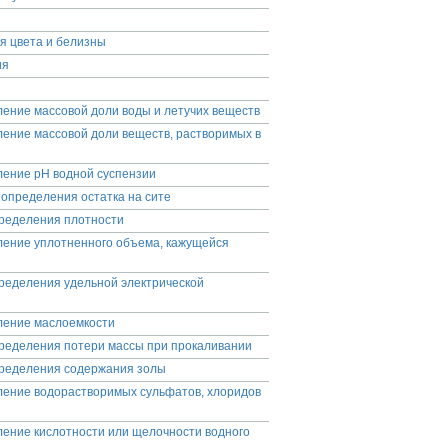
я цвета и белизны
ия
ение массовой доли воды и летучих веществ
ение массовой доли веществ, растворимых в
ение рН водной суспензии
определения остатка на сите
пределения плотности
ление уплотненного объема, кажущейся
пределения удельной электрической
ление маслоемкости
пределения потери массы при прокаливании
пределения содержания золы
ление водорастворимых сульфатов, хлоридов
ение кислотности или щелочности водного