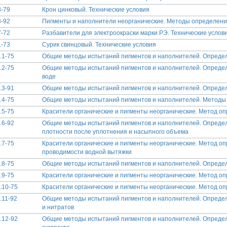
-79
Крон цинковый. Технические условия
-92
Пигменты и наполнители неорганические. Методы определени
-72
Разбавители для электроокраски марки РЭ. Технические услов
-73
Сурик свинцовый. Технические условия
.1-75
Общие методы испытаний пигментов и наполнителей. Определ
.2-75
Общие методы испытаний пигментов и наполнителей. Определ
воде
.3-91
Общие методы испытаний пигментов и наполнителей. Определ
.4-75
Общие методы испытаний пигментов и наполнителей. Методы 
.5-75
Красители органические и пигменты неорганические. Метод о
.6-92
Общие методы испытаний пигментов и наполнителей. Опреде
плотности после уплотнения и насыпного объема
.7-75
Красители органические и пигменты неорганические. Метод о
проводимости водной вытяжки
.8-75
Общие методы испытаний пигментов и наполнителей. Опреде
.9-75
Красители органические и пигменты неорганические. Метод о
.10-75
Красители органические и пигменты неорганические. Метод о
.11-92
Общие методы испытаний пигментов и наполнителей. Опреде
и нитратов
.12-92
Общие методы испытаний пигментов и наполнителей. Определ