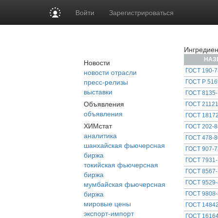
Войти
Зарегистрироваться
Ингредиен
НАЗ
Новости
новости отрасли
ГОСТ 190-7
пресс-релизы
ГОСТ Р 516
выставки
ГОСТ 8135-
Объявления
ГОСТ 21121
объявления
ГОСТ 18172
ХИМстат
ГОСТ 202-8
аналитика
ГОСТ 478-8
шанхайская фьючерсная
ГОСТ 907-7
биржа
ГОСТ 7931-
токийская фьючерсная
ГОСТ 8567-
биржа
мумбайская фьючерсная
ГОСТ 9529-
биржа
ГОСТ 9808-
мировые цены
ГОСТ 14842
экспорт-импорт
ГОСТ 16164