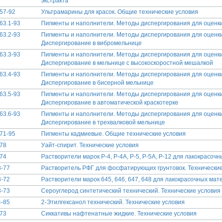
экстракта
57-92
Ультрамарины для красок. Общие технические условия
63.1-93
Пигменты и наполнители. Методы диспергирования для оценки
63.2-93
Пигменты и наполнители. Методы диспергирования для оценки
Диспергирование в вибромельнице
63.3-93
Пигменты и наполнители. Методы диспергирования для оценки
Диспергирование в мельнице с высокоскоростной мешалкой
63.4-93
Пигменты и наполнители. Методы диспергирования для оценки
Диспергирование в бисерной мельнице
63.5-93
Пигменты и наполнители. Методы диспергирования для оценки
Диспергирование в автоматической краскотерке
63.6-93
Пигменты и наполнители. Методы диспергирования для оценки
Диспергирование в трехвалковой мельнице
71-95
Пигменты кадмиевые. Общие технические условия
78
Уайт-спирит. Технические условия
74
Растворители марок Р-4, Р-4А, Р-5, Р-5А, Р-12 для лакокрасоч
-77
Растворитель РФГ для фосфатирующих грунтовок. Технические
-72
Растворители марок 645, 646, 647, 648 для лакокрасочных мат
-73
Сероуглерод синтетический технический. Технические условия
-85
2-Этилгексанол технический. Технические условия
73
Сиккативы нафтенатные жидкие. Технические условия