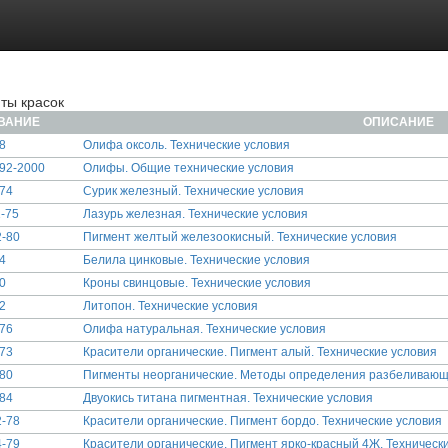
ты красок
ВАНИЕ
ОПИСАНИЕ
8
Олифа оксоль. Технические условия
92-2000
Олифы. Общие технические условия
74
Сурик железный. Технические условия
-75
Лазурь железная. Технические условия
-80
Пигмент желтый железоокисный. Технические условия
4
Белила цинковые. Технические условия
0
Кроны свинцовые. Технические условия
2
Литопон. Технические условия
76
Олифа натуральная. Технические условия
73
Красители органические. Пигмент алый. Технические условия
80
Пигменты неорганические. Методы определения разбеливающ
84
Двуокись титана пигментная. Технические условия
-78
Красители органические. Пигмент бордо. Технические условия
-79
Красители органические. Пигмент ярко-красный 4Ж. Техническ