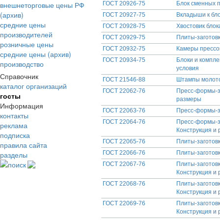
внешнеторговые цены РФ
ГОСТ 20926-75
Блок сменных п
(архив)
ГОСТ 20927-75
Вкладыши к бло
средние цены
ГОСТ 20928-75
Хвостовик блок
производителей
ГОСТ 20929-75
Плиты-заготовк
розничные цены
ГОСТ 20932-75
Камеры прессо
средние цены (архив)
ГОСТ 20934-75
Блоки и компле
производство
условия
Справочник
ГОСТ 21546-88
Штампы молото
каталог организаций
ГОСТ 22062-76
Пресс-формы-за
госты
размеры
Информация
ГОСТ 22063-76
Пресс-формы-за
контакты
ГОСТ 22064-76
Пресс-формы-за
реклама
Конструкция и
подписка
ГОСТ 22065-76
Плиты-заготовк
правила сайта
ГОСТ 22066-76
Плиты-заготовк
разделы
поиск
ГОСТ 22067-76
Плиты-заготов
Конструкция и
ГОСТ 22068-76
Плиты-заготов
Конструкция и
ГОСТ 22069-76
Плиты-заготов
Конструкция и