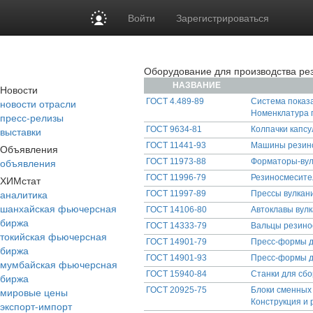
Войти
Зарегистрироваться
Оборудование для производства ре
НАЗВАНИЕ
Новости
новости отрасли
ГОСТ 4.489-89
Система показа
Номенклатура 
пресс-релизы
выставки
ГОСТ 9634-81
Колпачки капсу
ГОСТ 11441-93
Машины резино
Объявления
объявления
ГОСТ 11973-88
Форматоры-вул
ГОСТ 11996-79
Резиносмесите
ХИМстат
аналитика
ГОСТ 11997-89
Прессы вулкан
шанхайская фьючерсная
ГОСТ 14106-80
Автоклавы вул
биржа
ГОСТ 14333-79
Вальцы резино
токийская фьючерсная
ГОСТ 14901-79
Пресс-формы д
биржа
ГОСТ 14901-93
Пресс-формы д
мумбайская фьючерсная
ГОСТ 15940-84
Станки для сб
биржа
мировые цены
ГОСТ 20925-75
Блоки сменных 
Конструкция и
экспорт-импорт