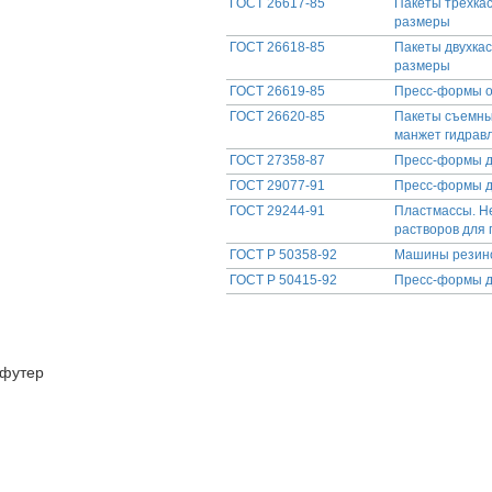
ГОСТ 26617-85
Пакеты трехкас
размеры
ГОСТ 26618-85
Пакеты двухкас
размеры
ГОСТ 26619-85
Пресс-формы о
ГОСТ 26620-85
Пакеты съемны
манжет гидрав
ГОСТ 27358-87
Пресс-формы д
ГОСТ 29077-91
Пресс-формы д
ГОСТ 29244-91
Пластмассы. Н
растворов для
ГОСТ Р 50358-92
Машины резино
ГОСТ Р 50415-92
Пресс-формы д
футер