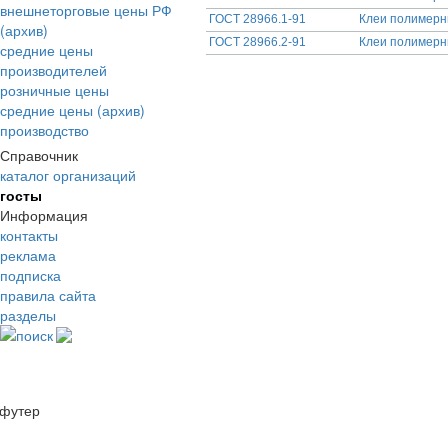
внешнеторговые цены РФ
ГОСТ 28966.1-91
Клеи полимерн
(архив)
ГОСТ 28966.2-91
Клеи полимерн
средние цены
производителей
розничные цены
средние цены (архив)
производство
Справочник
каталог организаций
госты
Информация
контакты
реклама
подписка
правила сайта
разделы
поиск
футер