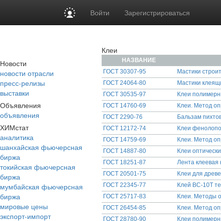
Войти
Зарегистрироваться
Клеи
НАЗВАНИЕ
Новости
новости отрасли
ГОСТ 30307-95
Мастики строи
пресс-релизы
ГОСТ 24064-80
Мастики клеящи
выставки
ГОСТ 30535-97
Клеи полимерн
Объявления
ГОСТ 14760-69
Клеи. Метод о
объявления
ГОСТ 2290-76
Бальзам пихтов
ХИМстат
ГОСТ 12172-74
Клеи фенолопо
аналитика
ГОСТ 14759-69
Клеи. Метод оп
шанхайская фьючерсная
ГОСТ 14887-80
Клеи оптически
биржа
ГОСТ 18251-87
Лента клеевая 
токийская фьючерсная
ГОСТ 20501-75
Клеи для древ
биржа
мумбайская фьючерсная
ГОСТ 22345-77
Клей ВС-10Т те
биржа
ГОСТ 25717-83
Клеи. Методы о
мировые цены
ГОСТ 26454-85
Клеи. Метод оп
экспорт-импорт
ГОСТ 28780-90
Клеи полимерн