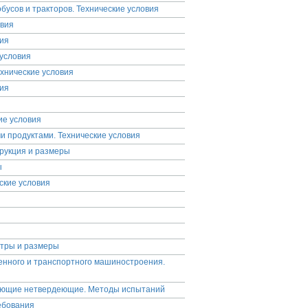
усов и тракторов. Технические условия
овия
вия
условия
хнические условия
вия
ие условия
 продуктами. Технические условия
трукция и размеры
ы
ские условия
етры и размеры
енного и транспортного машиностроения.
ующие нетвердеющие. Методы испытаний
ебования