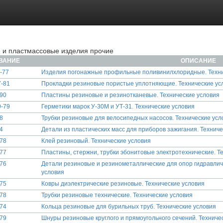
 и пластмассовые изделия прочие
ВАНИЕ
ОПИСАНИЕ
-77
Изделия погонажные профильные поливинилхлоридные. Техни
-81
Прокладки резиновые пористые уплотняющие. Технические ус
90
Пластины резиновые и резинотканевые. Технические условия
-79
Герметики марок У-30М и УТ-31. Технические условия
8
Трубки резиновые для велосипедных насосов. Технические усл
4
Детали из пластических масс для приборов зажигания. Техниче
78
Клей резиновый. Технические условия
77
Пластины, стержни, трубки эбонитовые электротехнические. Т
76
Детали резиновые и резинометаллические для опор гидравлич
условия
75
Ковры диэлектрические резиновые. Технические условия
78
Трубки резиновые технические. Технические условия
74
Кольца резиновые для бурильных труб. Технические условия
79
Шнуры резиновые круглого и прямоугольного сечений. Техниче