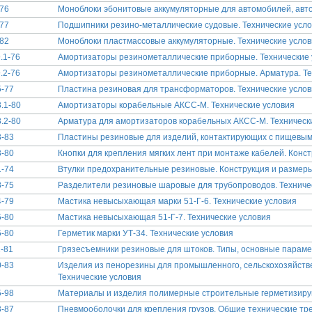
76
Моноблоки эбонитовые аккумуляторные для автомобилей, автоб
77
Подшипники резино-металлические судовые. Технические усл
82
Моноблоки пластмассовые аккумуляторные. Технические усло
.1-76
Амортизаторы резинометаллические приборные. Технические 
.2-76
Амортизаторы резинометаллические приборные. Арматура. Те
-77
Пластина резиновая для трансформаторов. Технические усло
.1-80
Амортизаторы корабельные АКСС-М. Технические условия
.2-80
Арматура для амортизаторов корабельных АКСС-М. Техническ
-83
Пластины резиновые для изделий, контактирующих с пищевыми
-80
Кнопки для крепления мягких лент при монтаже кабелей. Конс
-74
Втулки предохранительные резиновые. Конструкция и размер
-75
Разделители резиновые шаровые для трубопроводов. Техниче
-79
Мастика невысыхающая марки 51-Г-6. Технические условия
-80
Мастика невысыхающая 51-Г-7. Технические условия
-80
Герметик марки УТ-34. Технические условия
-81
Грязесъемники резиновые для штоков. Типы, основные парам
-83
Изделия из пенорезины для промышленного, сельскохозяйств
Технические условия
-98
Материалы и изделия полимерные строительные герметизир
-87
Пневмооболочки для крепления грузов. Общие технические тр