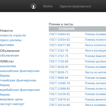
Войти
Зарегистрироваться
Пленки и листы
НАЗВАНИЕ
Новости
новости отрасли
ГОСТ 24944-81
Пленка поливи
пресс-релизы
ГОСТ 10354-82
Пленка полиэти
выставки
ГОСТ 20477-86
Лента полиэтил
Объявления
ГОСТ 2162-78
Лента изоляци
объявления
ГОСТ 2707-75
Пленка бакелит
ХИМстат
ГОСТ 7730-89
Пленка целлюл
аналитика
ГОСТ 9438-85
Пленка поливи
шанхайская фьючерсная
ГОСТ 9639-71
Листы из непла
биржа
ГОСТ 9998-86
Пленки поливи
токийская фьючерсная
ГОСТ 12580-78
Пленки латекс
биржа
мумбайская фьючерсная
ГОСТ 12998-85
Пленка полисти
биржа
ГОСТ 14236-81
Пленки полиме
мировые цены
ГОСТ 15976-81
Пленка винипл
экспорт-импорт
ГОСТ 16214-86
Лента поливин