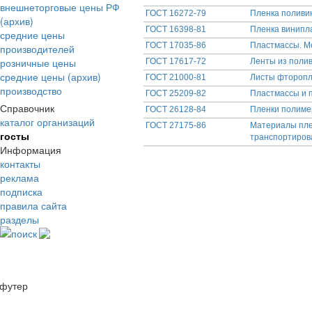
внешнеторговые цены РФ
ГОСТ 16272-79
Пленка поливи
(архив)
ГОСТ 16398-81
Пленка винипл
средние цены
ГОСТ 17035-86
Пластмассы. М
производителей
розничные цены
ГОСТ 17617-72
Ленты из полив
средние цены (архив)
ГОСТ 21000-81
Листы фторопл
производство
ГОСТ 25209-82
Пластмассы и 
Справочник
ГОСТ 26128-84
Пленки полиме
каталог организаций
ГОСТ 27175-86
Материалы пле
госты
транспортиров
Информация
контакты
реклама
подписка
правила сайта
разделы
поиск
футер