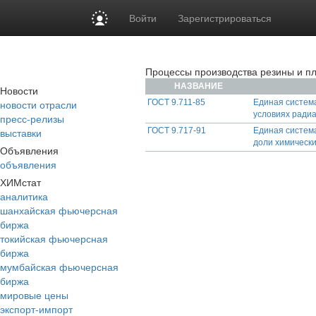
Войти
Зарегистрироваться
Процессы производства резины и п
НАЗВАНИЕ
Новости
новости отрасли
ГОСТ 9.711-85
Единая систем
условиях ради
пресс-релизы
выставки
ГОСТ 9.717-91
Единая систем
доли химически
Объявления
объявления
ХИМстат
аналитика
шанхайская фьючерсная
биржа
токийская фьючерсная
биржа
мумбайская фьючерсная
биржа
мировые цены
экспорт-импорт