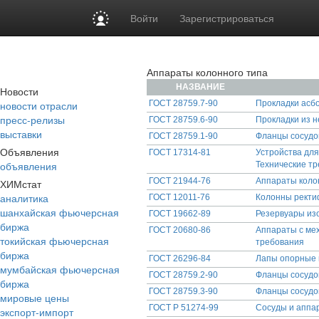
Войти
Зарегистрироваться
Аппараты колонного типа
НАЗВАНИЕ
Новости
новости отрасли
ГОСТ 28759.7-90
Прокладки асбо
пресс-релизы
ГОСТ 28759.6-90
Прокладки из н
выставки
ГОСТ 28759.1-90
Фланцы сосудо
Объявления
ГОСТ 17314-81
Устройства для
объявления
Технические т
ГОСТ 21944-76
Аппараты коло
ХИМстат
аналитика
ГОСТ 12011-76
Колонны ректи
шанхайская фьючерсная
ГОСТ 19662-89
Резервуары изо
биржа
ГОСТ 20680-86
Аппараты с ме
токийская фьючерсная
требования
биржа
ГОСТ 26296-84
Лапы опорные 
мумбайская фьючерсная
ГОСТ 28759.2-90
Фланцы сосудо
биржа
ГОСТ 28759.3-90
Фланцы сосудов
мировые цены
ГОСТ Р 51274-99
Сосуды и аппар
экспорт-импорт