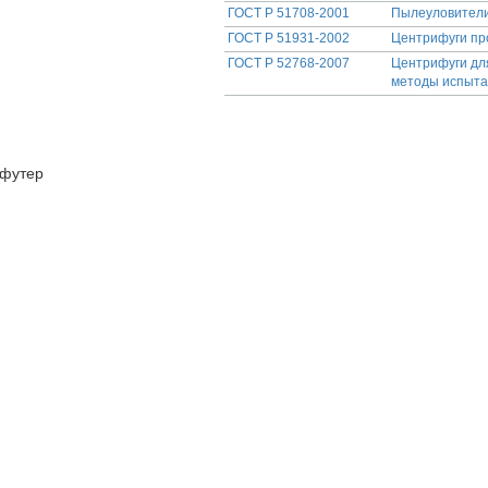
ГОСТ Р 51708-2001
Пылеуловители
ГОСТ Р 51931-2002
Центрифуги пр
ГОСТ Р 52768-2007
Центрифуги дл
методы испыт
футер