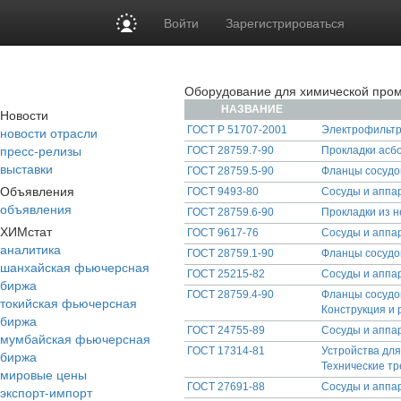
Войти
Зарегистрироваться
Оборудование для химической про
НАЗВАНИЕ
Новости
новости отрасли
ГОСТ Р 51707-2001
Электрофильтр
пресс-релизы
ГОСТ 28759.7-90
Прокладки асбо
выставки
ГОСТ 28759.5-90
Фланцы сосудов
Объявления
ГОСТ 9493-80
Сосуды и аппа
объявления
ГОСТ 28759.6-90
Прокладки из н
ХИМстат
ГОСТ 9617-76
Сосуды и аппа
аналитика
ГОСТ 28759.1-90
Фланцы сосудо
шанхайская фьючерсная
ГОСТ 25215-82
Сосуды и аппар
биржа
ГОСТ 28759.4-90
Фланцы сосудов
токийская фьючерсная
Конструкция и
биржа
ГОСТ 24755-89
Сосуды и аппа
мумбайская фьючерсная
ГОСТ 17314-81
Устройства для
биржа
Технические т
мировые цены
ГОСТ 27691-88
Сосуды и аппа
экспорт-импорт