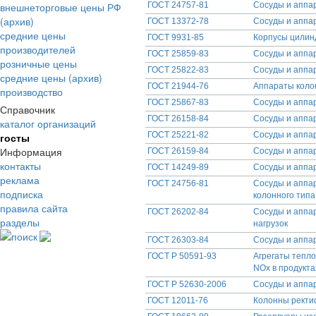
внешнеторговые цены РФ
ГОСТ 24757-81
Сосуды и аппар
(архив)
ГОСТ 13372-78
Сосуды и аппа
средние цены
ГОСТ 9931-85
Корпусы цилин
производителей
ГОСТ 25859-83
Сосуды и аппар
розничные цены
ГОСТ 25822-83
Сосуды и аппа
средние цены (архив)
ГОСТ 21944-76
Аппараты коло
производство
ГОСТ 25867-83
Сосуды и аппа
Справочник
ГОСТ 26158-84
Сосуды и аппа
каталог организаций
ГОСТ 25221-82
Сосуды и аппа
госты
Информация
ГОСТ 26159-84
Сосуды и аппа
контакты
ГОСТ 14249-89
Сосуды и аппа
реклама
ГОСТ 24756-81
Сосуды и аппа
подписка
колонного типа
правила сайта
ГОСТ 26202-84
Сосуды и аппар
разделы
нагрузок
поиск
ГОСТ 26303-84
Сосуды и аппар
ГОСТ Р 50591-93
Агрегаты тепл
NОх в продукта
ГОСТ Р 52630-2006
Сосуды и аппа
ГОСТ 12011-76
Колонны ректи