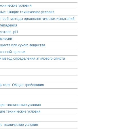
ехнические условия
ные. Общие технические условия
 проб, методы органолептических испытаний
плепадения
зателя, рН
мульсии
ществ или сухого вещества
язанной щелочи
 метод определения этилового спирта
бителя. Общие требования
щие технические условия
щие технические условия
е технические условия