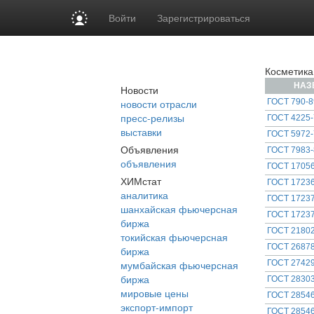
Войти
Зарегистрироваться
Косметика
НАЗ
Новости
новости отрасли
ГОСТ 790-8
пресс-релизы
ГОСТ 4225-
выставки
ГОСТ 5972-
Объявления
ГОСТ 7983-
объявления
ГОСТ 17056
ХИМстат
ГОСТ 17236
аналитика
ГОСТ 17237
шанхайская фьючерсная
ГОСТ 17237
биржа
ГОСТ 21802
токийская фьючерсная
ГОСТ 26878
биржа
мумбайская фьючерсная
ГОСТ 27429
биржа
ГОСТ 28303
мировые цены
ГОСТ 28546
экспорт-импорт
ГОСТ 2854