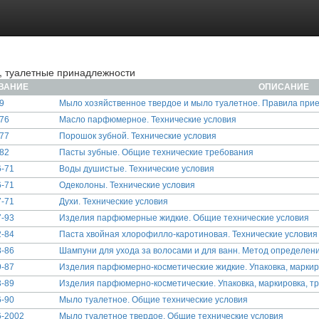
, туалетные принадлежности
ВАНИЕ
ОПИСАНИЕ
9
Мыло хозяйственное твердое и мыло туалетное. Правила при
76
Масло парфюмерное. Технические условия
77
Порошок зубной. Технические условия
82
Пасты зубные. Общие технические требования
-71
Воды душистые. Технические условия
-71
Одеколоны. Технические условия
-71
Духи. Технические условия
-93
Изделия парфюмерные жидкие. Общие технические условия
-84
Паста хвойная хлорофилло-каротиновая. Технические условия
-86
Шампуни для ухода за волосами и для ванн. Метод определен
-87
Изделия парфюмерно-косметические жидкие. Упаковка, маркир
-89
Изделия парфюмерно-косметические. Упаковка, маркировка, т
-90
Мыло туалетное. Общие технические условия
6-2002
Мыло туалетное твердое. Общие технические условия