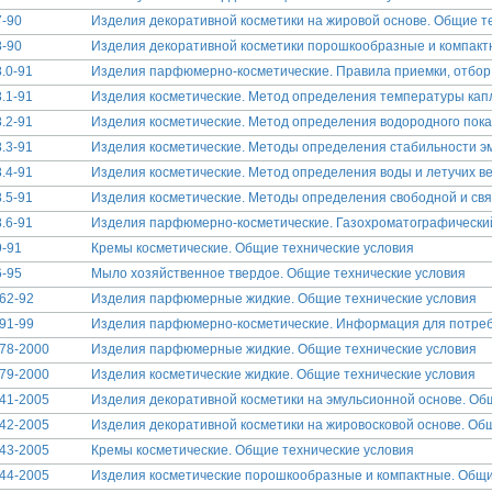
-90
Изделия декоративной косметики на жировой основе. Общие т
-90
Изделия декоративной косметики порошкообразные и компакт
.0-91
Изделия парфюмерно-косметические. Правила приемки, отбор
.1-91
Изделия косметические. Метод определения температуры ка
.2-91
Изделия косметические. Метод определения водородного пока
.3-91
Изделия косметические. Методы определения стабильности э
.4-91
Изделия косметические. Метод определения воды и летучих ве
.5-91
Изделия косметические. Методы определения свободной и св
.6-91
Изделия парфюмерно-косметические. Газохроматографический
-91
Кремы косметические. Общие технические условия
-95
Мыло хозяйственное твердое. Общие технические условия
62-92
Изделия парфюмерные жидкие. Общие технические условия
91-99
Изделия парфюмерно-косметические. Информация для потре
78-2000
Изделия парфюмерные жидкие. Общие технические условия
79-2000
Изделия косметические жидкие. Общие технические условия
41-2005
Изделия декоративной косметики на эмульсионной основе. Об
42-2005
Изделия декоративной косметики на жировосковой основе. Об
43-2005
Кремы косметические. Общие технические условия
44-2005
Изделия косметические порошкообразные и компактные. Общи