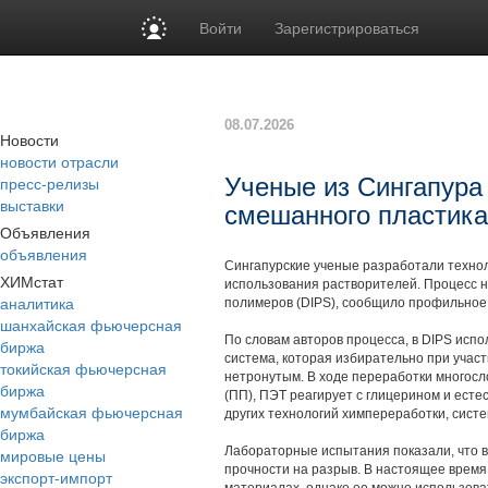
Войти
Зарегистрироваться
08.07.2026
Новости
новости отрасли
пресс-релизы
Ученые из Сингапура
выставки
смешанного пластика
Объявления
объявления
Сингапурские ученые разработали технол
ХИМстат
использования растворителей. Процесс
аналитика
полимеров (DIPS), сообщило профильное из
шанхайская фьючерсная
По словам авторов процесса, в DIPS исп
биржа
система, которая избирательно при участ
токийская фьючерсная
нетронутым. В ходе переработки многос
биржа
(ПП), ПЭТ реагирует с глицерином и ест
мумбайская фьючерсная
других технологий химпереработки, сист
биржа
Лабораторные испытания показали, что 
мировые цены
прочности на разрыв. В настоящее время
экспорт-импорт