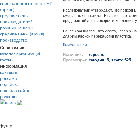
материалах, однако ее можно использоват
внешнеторговые цены РФ
(архив)
Исследователи утверждают, что подход D
средние цены
смешанных пластиков. В настоящее врем
производителей
предприятий для проверки технологии в 
розничные цены
Ранее сообщалось, что Alterra, Technip En
средние цены (архив)
для химической переработки пластика.
производство
Комментарии
Справочник
каталог организаций
Источник:
rupec.ru
госты
Просмотры:
сегодня: 5, всего: 525
Информация
контакты
реклама
подписка
правила сайта
разделы
поиск
футер