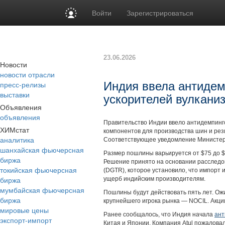
Войти
Зарегистрироваться
23.06.2026
Новости
новости отрасли
пресс-релизы
Индия ввела антиде
выставки
ускорителей вулкани
Объявления
объявления
Правительство Индии ввело антидемпин
ХИМстат
компонентов для производства шин и рез
аналитика
Соответствующее уведомление Министерс
шанхайская фьючерсная
Размер пошлины варьируется от $75 до $
биржа
Решение принято на основании расследо
токийская фьючерсная
(DGTR), которое установило, что импорт 
биржа
ущерб индийским производителям.
мумбайская фьючерсная
Пошлины будут действовать пять лет. Ож
биржа
крупнейшего игрока рынка — NOCIL. Акци
мировые цены
Ранее сообщалось, что Индия начала
ант
экспорт-импорт
Китая и Японии. Компания Atul пожаловал