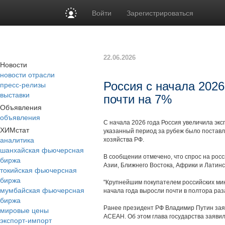
Войти
Зарегистрироваться
22.06.2026
Новости
новости отрасли
пресс-релизы
Россия с начала 2026
выставки
почти на 7%
Объявления
объявления
С начала 2026 года Россия увеличила эк
ХИМстат
указанный период за рубеж было поставл
аналитика
хозяйства РФ.
шанхайская фьючерсная
В сообщении отмечено, что спрос на росс
биржа
Азии, Ближнего Востока, Африки и Латинс
токийская фьючерсная
биржа
"Крупнейшим покупателем российских мин
мумбайская фьючерсная
начала года выросли почти в полтора раза
биржа
Ранее президент РФ Владимир Путин заяв
мировые цены
АСЕАН. Об этом глава государства заяви
экспорт-импорт