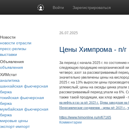
Войти
Зарегистрироваться
26.07.2025
Новости
новости отрасли
пресс-релизы
Цены Химпрома - п/г 
выставки
Объявления
За период с начала 2025 г. по состоянию
объявления
следующую продукцию неорганической хим
четверо; азот за рассматриваемый период 
ХИМстат
значительно увеличены цены на кислород 
аналитика
2025 г. на 13% выросли цены производит
шанхайская фьючерсная
углекислый; цены на оксиды цинка упали 
биржа
рассматриваемый период упали на 6%. С
токийская фьючерсная
также такой продукции, как хлор жидкий 
на нефть и газ за п/г 2025 г.
Цены заводские на б
биржа
Неорганические соединения - цены п/г 2025 г., ч
мумбайская фьючерсная
биржа
https://www.himonline.ru/n/67165
мировые цены
Комментарии
экспорт-импорт