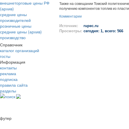
внешнеторговые цены РФ
Также на совещании Томский политехнич
(архив)
получению компонентов топлив из пласти
средние цены
Комментарии
производителей
розничные цены
Источник:
rupec.ru
средние цены (архив)
Просмотры:
сегодня: 1, всего: 566
производство
Справочник
каталог организаций
госты
Информация
контакты
реклама
подписка
правила сайта
разделы
поиск
футер