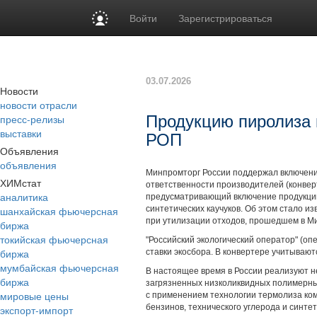
Войти
Зарегистрироваться
03.07.2026
Новости
новости отрасли
пресс-релизы
Продукцию пиролиза 
выставки
РОП
Объявления
объявления
Минпромторг России поддержал включени
ХИМстат
ответственности производителей (конвер
аналитика
предусматривающий включение продукции 
шанхайская фьючерсная
синтетических каучуков. Об этом стало 
при утилизации отходов, прошедшем в 
биржа
токийская фьючерсная
"Российский экологический оператор" (оп
биржа
ставки экосбора. В конвертере учитыва
мумбайская фьючерсная
В настоящее время в России реализуют н
биржа
загрязненных низколиквидных полимерных
мировые цены
с применением технологии термолиза ко
бензинов, технического углерода и синтет
экспорт-импорт