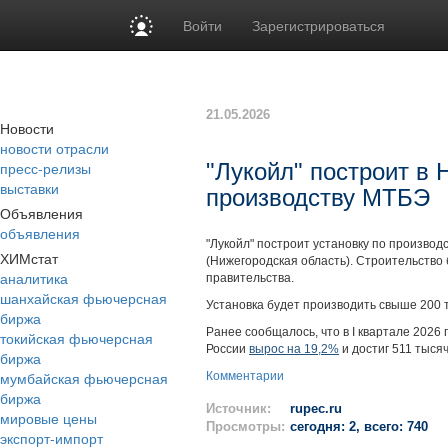
Войти
Зарегистрироваться
21.05.2026
Новости
новости отрасли
пресс-релизы
"Лукойл" построит в 
выставки
производству МТБЭ
Объявления
объявления
"Лукойл" построит установку по производ
ХИМстат
(Нижегородская область). Строительство
аналитика
правительства.
шанхайская фьючерсная
Установка будет производить свыше 200 
биржа
Ранее сообщалось, что в I квартале 202
токийская фьючерсная
России
вырос на 19,2%
и достиг 511 тысяч
биржа
мумбайская фьючерсная
Комментарии
биржа
Источник:
rupec.ru
мировые цены
Просмотры:
сегодня: 2, всего: 740
экспорт-импорт