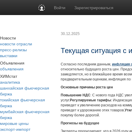
Войти
Зарегистрироваться
30.12.2025
Новости
новости отрасли
пресс-релизы
Текущая ситуация с 
выставки
Объявления
Согласно последним данным,
инфляция
в
объявления
относительно будущего роста цен. Предс
замедляется, но в ближайшее время воз
ХИМстат
предварительным оценкам, инфляция по 
аналитика
шанхайская фьючерсная
Основные причины роста цен
биржа
Повышение НДС
: С нового года НДС уве
токийская фьючерсная
услуг.
Регулируемые тарифы
: Индексаци
биржа
приведет к увеличению расходов на комм
приведет к удорожанию этих товаров.
Ути
мумбайская фьючерсная
покупку более дорогой.
биржа
мировые цены
Прогнозы на будущее
экспорт-импорт
Эксперты прогнозируют, что в 2026 году