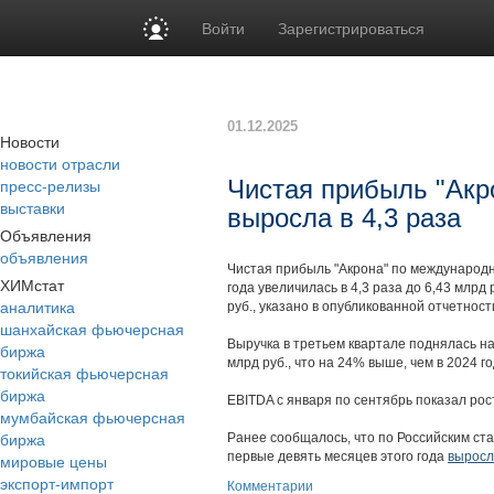
Войти
Зарегистрироваться
01.12.2025
Новости
новости отрасли
пресс-релизы
Чистая прибыль "Акро
выставки
выросла в 4,3 раза
Объявления
объявления
Чистая прибыль "Акрона" по международн
ХИМстат
года увеличилась в 4,3 раза до 6,43 млрд
аналитика
руб., указано в опубликованной отчетнос
шанхайская фьючерсная
Выручка в третьем квартале поднялась на
биржа
млрд руб., что на 24% выше, чем в 2024 го
токийская фьючерсная
биржа
EBITDA с января по сентябрь показал рост 
мумбайская фьючерсная
биржа
Ранее сообщалось, что по Российским ста
первые девять месяцев этого года
выросл
мировые цены
экспорт-импорт
Комментарии