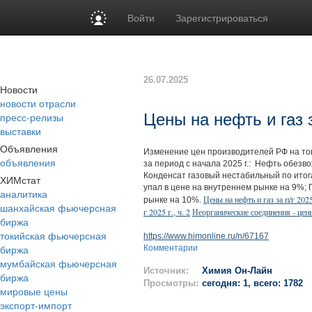
Войти
Зарегистрироваться
26.07.2025
Новости
новости отрасли
пресс-релизы
Цены на нефть и газ з
выставки
Объявления
Изменение цен производителей РФ на то
объявления
за период с начала 2025 г.: Нефть обезв
Конденсат газовый нестабильный по итог
ХИМстат
упал в цене на внутреннем рынке на 9%; 
аналитика
Цены на нефть и газ за п/г 2025
рынке на 10%.
шанхайская фьючерсная
г 2025 г., ч. 2
Неорганические соединения - цены 
биржа
токийская фьючерсная
https://www.himonline.ru/n/67167
биржа
Комментарии
мумбайская фьючерсная
Источник:
Химия Он-Лайн
биржа
Просмотры:
сегодня: 1, всего: 1782
мировые цены
экспорт-импорт