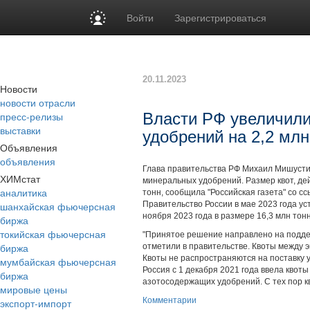
Войти
Зарегистрироваться
20.11.2023
Новости
новости отрасли
пресс-релизы
Власти РФ увеличили
выставки
удобрений на 2,2 млн
Объявления
объявления
Глава правительства РФ Михаил Мишустин
ХИМстат
минеральных удобрений. Размер квот, дей
аналитика
тонн, сообщила "Российская газета" со с
шанхайская фьючерсная
Правительство России в мае 2023 года ус
ноября 2023 года в размере 16,3 млн тонн
биржа
токийская фьючерсная
"Принятое решение направлено на подде
биржа
отметили в правительстве. Квоты между 
Квоты не распространяются на поставку
мумбайская фьючерсная
Россия с 1 декабря 2021 года ввела квот
биржа
азотосодержащих удобрений. С тех пор к
мировые цены
Комментарии
экспорт-импорт