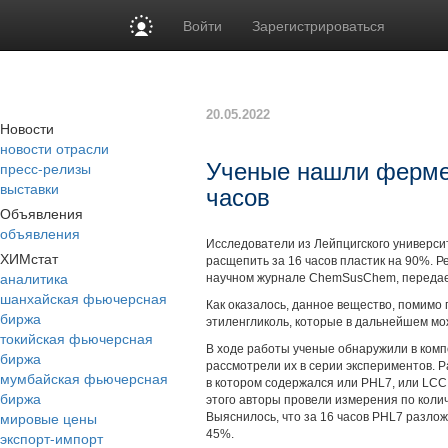
Войти
Зарегистрироваться
20.05.2022
Новости
новости отрасли
пресс-релизы
Ученые нашли ферме
выставки
часов
Объявления
объявления
Исследователи из Лейпцигского универси
ХИМстат
расщепить за 16 часов пластик на 90%. 
аналитика
научном журнале ChemSusChem, передает
шанхайская фьючерсная
Как оказалось, данное вещество, помимо
биржа
этиленгликоль, которые в дальнейшем мо
токийская фьючерсная
В ходе работы ученые обнаружили в комп
биржа
рассмотрели их в серии экспериментов. 
мумбайская фьючерсная
в котором содержался или PHL7, или LC
биржа
этого авторы провели измерения по коли
мировые цены
Выяснилось, что за 16 часов PHL7 разлож
45%.
экспорт-импорт