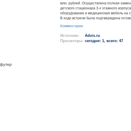
млн. рублей. Осуществлена полная замен
детского стационара 3-х этажного корпус
оборудование и медицинская мебель на су
В ходе встречи была подтверждена готов
Комментарии
Источник:
Advis.ru
Просмотры:
сегодня: 1, всего: 47
футер