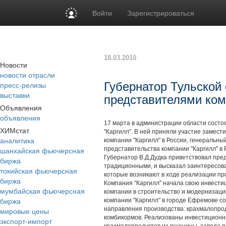
Войти
Зарегистрироваться
18.03.2010
Новости
новости отрасли
пресс-релизы
Губернатор Тульской 
выставки
представителями ком
Объявления
объявления
17 марта в администрации области состо
ХИМстат
"Каргилл". В ней приняли участие замести
аналитика
компании "Каргилл" в России, генеральн
шанхайская фьючерсная
представительства компании "Каргилл" в 
Губернатор В.Д.Дудка приветствовал пред
биржа
традиционными, и высказал заинтересова
токийская фьючерсная
которые возникают в ходе реализации пр
биржа
Компания "Каргилл" начала свою инвести
мумбайская фьючерсная
компании в строительство и модернизаци
биржа
компании "Каргилл" в городе Ефремове со
направления производства: крахмалопро
мировые цены
комбикормов. Реализованы инвестиционны
экспорт-импорт