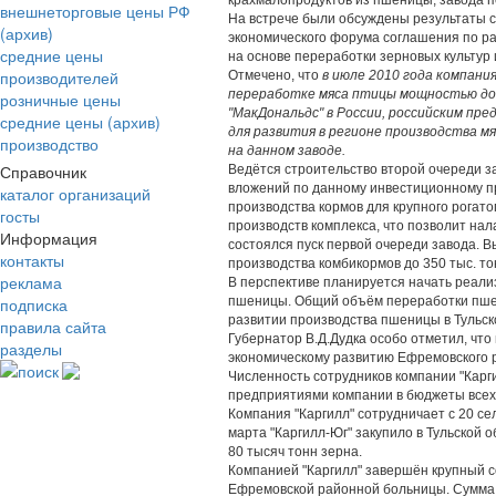
крахмалопродуктов из пшеницы, завода 
внешнеторговые цены РФ
На встрече были обсуждены результаты со
(архив)
экономического форума соглашения по р
средние цены
на основе переработки зерновых культур 
производителей
Отмечено, что
в июле 2010 года компани
переработке мяса птицы мощностью до 
розничные цены
"МакДональдс" в России, российским пр
средние цены (архив)
для развития в регионе производства 
производство
на данном заводе.
Справочник
Ведётся строительство второй очереди з
вложений по данному инвестиционному пр
каталог организаций
производства кормов для крупного рогато
госты
производств комплекса, что позволит нал
Информация
состоялся пуск первой очереди завода. 
контакты
производства комбикормов до 350 тыс. тон
реклама
В перспективе планируется начать реал
подписка
пшеницы. Общий объём переработки пшени
развитии производства пшеницы в Тульск
правила сайта
Губернатор В.Д.Дудка особо отметил, чт
разделы
экономическому развитию Ефремовского р
поиск
Численность сотрудников компании "Карги
предприятиями компании в бюджеты всех у
Компания "Каргилл" сотрудничает с 20 с
марта "Каргилл-Юг" закупило в Тульской 
80 тысяч тонн зерна.
Компанией "Каргилл" завершён крупный с
Ефремовской районной больницы. Сумма 