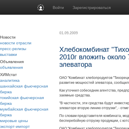
Войти
Зарегистрироваться
01.09.2009
Новости
новости отрасли
пресс-релизы
Хлебокомбинат "Тихор
выставки
2010г вложить около
Объявления
элеватора
объявления
ХИМстат
ОАО "Комбинат хлебопродуктов "Тихорецки
аналитика
развитие мощностей элеватора, сообщили
шанхайская фьючерсная
Как уточнил собеседник агентства, предп
биржа
заемные средства.
токийская фьючерсная
биржа
"В частности, эти средства будут инвест
мумбайская фьючерсная
элеваторе вторую линию отгрузки", - отме
биржа
По словам представителя комбината, мо
мировые цены
бесперебойную отгрузку продукции, с ко
экспорт-импорт
ОАО "Комбинат хлебопродуктов "Тихорецк